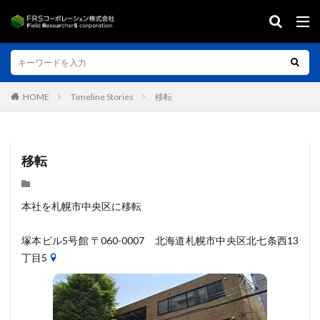
キーワード（ページ見出し対象）
CSR
生き物調査
HOME
Timeline Stories
移転
カテゴリー
移転
タグ
渡り鳥
地図
写真測量
レーダー
環境教育
空撮
鳥
調査
衛星画像
本社を札幌市中央区に移転
空間解析
レーザー測量
リモートセンシング
塚本ビル5号館
〒060-0007 北海道札幌市中央区北七条西13
MMS
LiDAR
GIS
CSR（社会貢献活動）
丁目5
POSレジ
SCANFLY
マッピング
ドローン
システム開発
UAV
AW3D