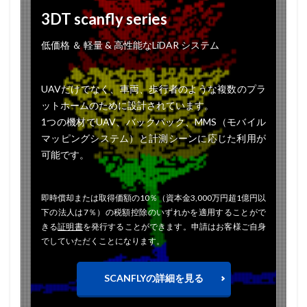
3DT scanfly series
低価格 ＆ 軽量 & 高性能なLiDAR システム
UAVだけでなく、車両、歩行者のような複数のプラ
ットホームのために設計されています。
1つの機材でUAV、バックパック、MMS（モバイル
マッピングシステム）と計測シーンに応じた利用が
可能です。
即時償却または取得価額の10％（資本金3,000万円超1億円以
下の法人は7％）の税額控除のいずれかを適用することがで
きる
証明書
を発行することができます。申請はお客様ご自身
でしていただくことになります。
SCANFLYの詳細を見る