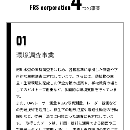
4
FRS corporation
つの事業
01
環境調査事業
河川水辺の国勢調査をはじめ、各種基準に準拠した調査や学
術的な生態調査に対応しています。さらには、動植物の生
息・生育環境に配慮した保全対策の提案や、学校教育の場と
してのビオトープ創出など、多面的な環境支援を行っていま
す。
また、UAVレーザー測量やUAV写真測量、レーダー観測など
の先端技術を活用し、植生下の地形把握や飛翔性動物の行動
解析など、従来手法では困難だった調査にも対応していま
す。 取得したデータは、計画・設計に活用できる図面や三
次元データとして整理・提供し、事業と自然環境の両立に貢